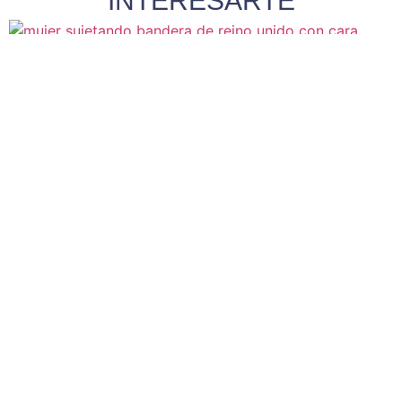
INTERESARTE
Clases de conversación: claves para
ganar fluidez en inglés